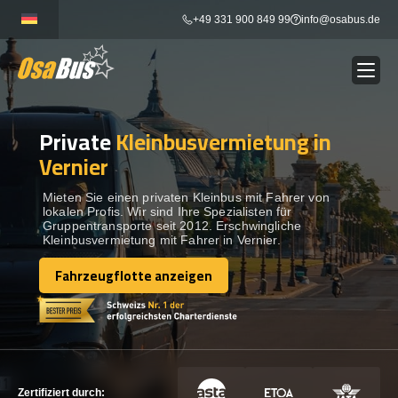
Skip
+49 331 900 849 99
info@osabus.de
to
content
Private
Kleinbusvermietung in
Show dropdown
BUSVERMIETUNG
Vernier
Show dropdown
REISEZIELE
Mieten Sie einen privaten Kleinbus mit Fahrer von
lokalen Profis. Wir sind Ihre Spezialisten für
Gruppentransporte seit 2012. Erschwingliche
Kleinbusvermietung mit Fahrer in Vernier.
FLOTTE
Fahrzeugflotte anzeigen
Fahrzeugflotte anzeigen
KONTAKTIEREN SIE UNS
KONTAKTIEREN SIE UNS
Zertifiziert durch: