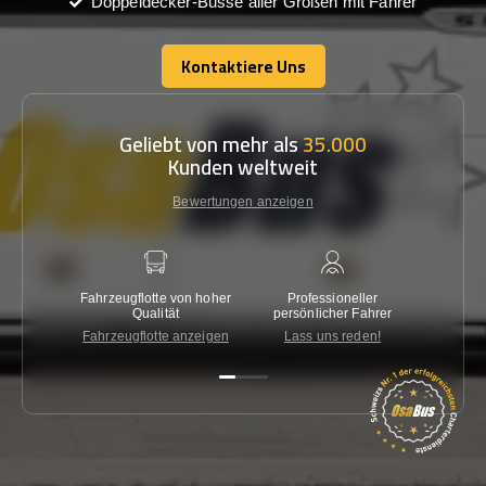
Doppeldecker-Busse aller Größen mit Fahrer
Kontaktiere Uns
Kontaktiere Uns
Geliebt von mehr als
35.000
Kunden weltweit
Bewertungen anzeigen
Fahrzeugflotte von hoher
Professioneller
Gara
Qualität
persönlicher Fahrer
nied
Fahrzeugflotte anzeigen
Lass uns reden!
Kon