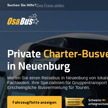
Skip
Suchen Sie Hilfe?
Eine Frage stellen
to
content
Private
Charter-Busv
in Neuenburg
Mieten Sie einen Reisebus in Neuenburg von lokal
Fachleuten. Ihre Spezialisten für Gruppentransport 
Erschwingliche Busvermietung für Touren.
Fahrzeugflotte anzeigen
Fahrzeugflotte anzeigen