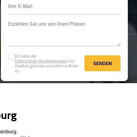
Ihre E-Mail
Erzählen Sie uns von Ihren Plänen
Ich habe die
Datenschutz-Bestimmungen
von
SENDEN
OsaBus gelesen und stimme ihnen
SENDEN
zu.
burg
uenburg.