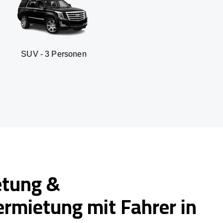
 3 Personen
Business seda
etung &
ermietung mit Fahrer in