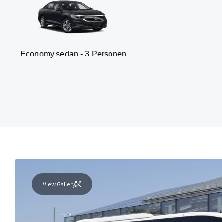
my sedan - 3 Personen
Van
View Gallery