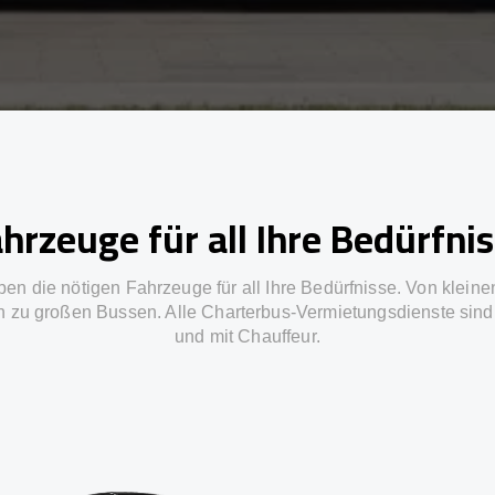
hrzeuge für all Ihre Bedürfni
ben die nötigen Fahrzeuge für all Ihre Bedürfnisse. Von kleine
in zu großen Bussen. Alle Charterbus-Vermietungsdienste sind 
und mit Chauffeur.