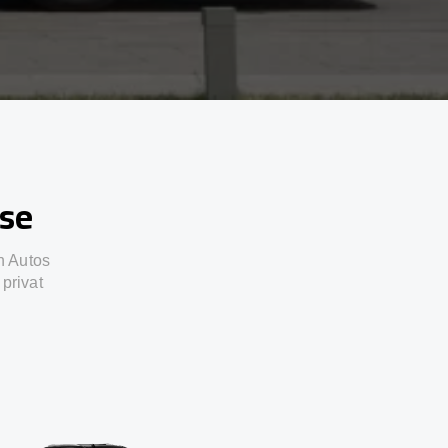
sse
n Autos
privat