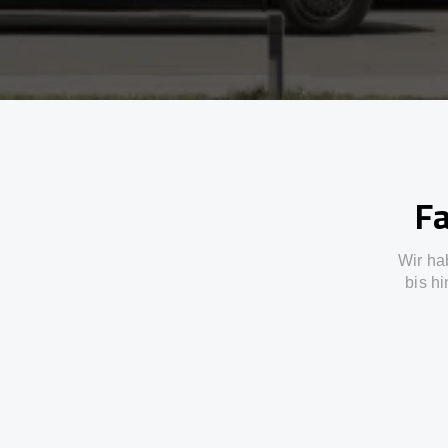
Fa
Wir ha
bis h