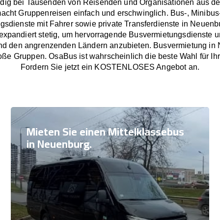
dig bei Tausenden von Reisenden und Organisationen aus de
cht Gruppenreisen einfach und erschwinglich. Bus-, Minibus
gsdienste mit Fahrer sowie private Transferdienste in Neuenb
xpandiert stetig, um hervorragende Busvermietungsdienste un
d den angrenzenden Ländern anzubieten. Busvermietung in 
oße Gruppen. OsaBus ist wahrscheinlich die beste Wahl für Ih
Fordern Sie jetzt ein KOSTENLOSES Angebot an.
Mieten Sie einen Mittelklassebus
in Neuenburg.