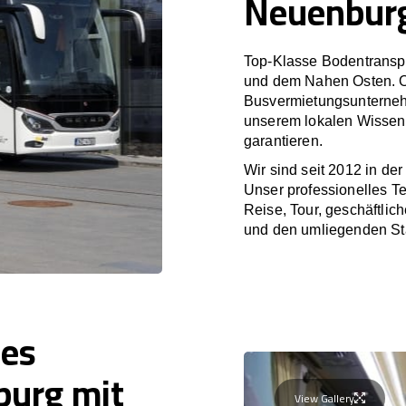
Neuenbur
Top-Klasse Bodentranspo
und dem Nahen Osten. O
Busvermietungsunterneh
unserem lokalen Wissen 
garantieren.
Wir sind seit 2012 in de
Unser professionelles T
Reise, Tour, geschäftli
und den umliegenden St
nes
burg mit
View Gallery