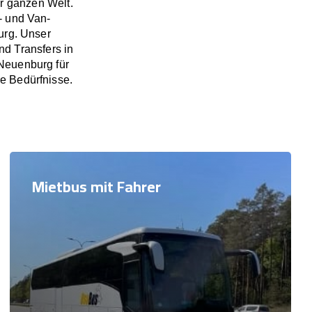
r ganzen Welt.
- und Van-
urg. Unser
d Transfers in
Neuenburg für
re Bedürfnisse.
Mietbus mit Fahrer