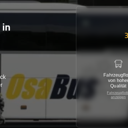
in
Fahrzeugflo
ck
von hohe
r
Qualität
Fahrzeugflot
anzeigen