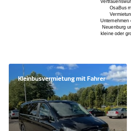
Vertrauenswür
OsaBus ma
Vermietun
Unternehmen e
Neuenburg un
kleine oder gr
Kleinbusvermietung mit Fahrer