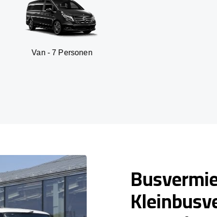
 - 7 Personen
SUV -
Busvermi
Kleinbusv