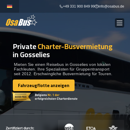
Skip
+49 331 900 849 99
info@osabus.de
to
content
Private
Charter-Busvermietung
Show dropdown
BUSVERMIETUNG
in Gosselies
Show dropdown
REISEZIELE
Mieten Sie einen Reisebus in Gosselies von lokalen
Fachleuten. Ihre Spezialisten für Gruppentransport
seit 2012. Erschwingliche Busvermietung für Touren.
FLOTTE
Fahrzeugflotte anzeigen
Fahrzeugflotte anzeigen
KONTAKTIEREN SIE UNS
KONTAKTIEREN SIE UNS
Zertifiziert durch: