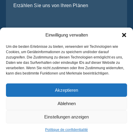
Erzählen Sie uns von Ihren Plänen
Einwilligung verwalten
Um die besten Erlebnisse zu bieten, verwenden wir Technologien wie
Cookies, um Geräteinformationen zu speichern und/oder darauf
zuzugreifen. Die Zustimmung zu diesen Technologien ermöglicht es uns,
Ich habe die
Datenschutz-Bestimmungen
von OsaBus
Daten wie das Surfverhalten oder eindeutige IDs auf dieser Website zu
verarbeiten. Wenn Sie nicht zustimmen oder Ihre Zustimmung widerrufen,
gelesen und stimme ihnen zu.
kann dies bestimmte Funktionen und Merkmale beeinträchtigen.
Ein Angebot einholen
Ein Angebot einholen
Akzeptieren
Ablehnen
Deutsch
Einstellungen anzeigen
© 2025 OsaBus © Alle Rechte vorbehalten.
Datenschutz-
Bedingungen &
News
Bestimmungen
Konditionen
Politique de confidentialité