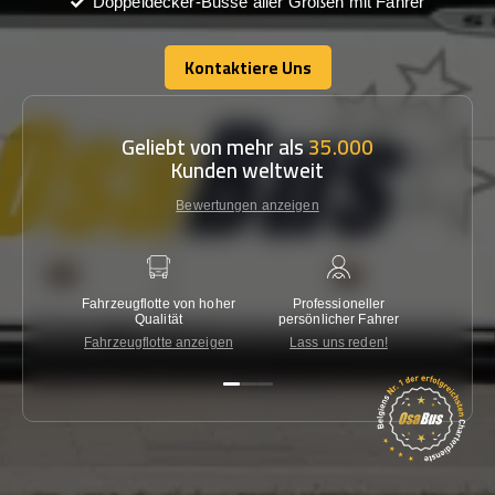
Doppeldecker-Busse aller Größen mit Fahrer
Kontaktiere Uns
Kontaktiere Uns
Geliebt von mehr als
35.000
Kunden weltweit
Bewertungen anzeigen
Fahrzeugflotte von hoher
Professioneller
Gara
Qualität
persönlicher Fahrer
nied
Fahrzeugflotte anzeigen
Lass uns reden!
Kon