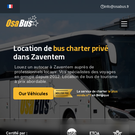
Skip
info@osabus.fr
to
content
Location de
bus charter privé
Show dropdown
LOCATION DE BUS
dans Zaventem
Show dropdown
DESTINATIONS
Louez un autocar à Zaventem auprès de
professionnels locaux. Vos spécialistes des voyages
en groupe depuis 2012. Location de bus de tourisme
à prix abordable.
OUR VÉHICULES
Our Véhicules
Our Véhicules
CONTACTEZ-NOUS
CONTACTEZ-NOUS
Certifié par :