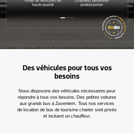
Flotte de véhicules de
Chauffeur personnel
Garanti
haute qualité
professionnel
Des véhicules pour tous vos
besoins
Nous disposons des véhicules nécessaires pour
répondre à tous vos besoins. Des petites voitures
aux grands bus à Zaventem. Tous nos services
de location de bus de tourisme charter sont privés
et incluent un chauffeur.