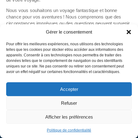
Nous vous souhaitons un voyage fantastique et bonne
chance pour vos aventures ! Nous comprenons que des
circonstances imprévues ou des questions peuvent survenir
lors de vos déplacements. Dans de tels cas, nous vous
Gérer le consentement
encourageons à contacter notre équipe dédiée. Nous
sommes là pour vous aider et répondre à vos
Pour offrir les meilleures expériences, nous utilisons des technologies
préoccupations.
telles que les cookies pour stocker et/ou accéder aux informations des
appareils. Consentir à ces technologies nous permettra de traiter des
Encore une fois, nous vous adressons nos vœux les plus
données telles que le comportement de navigation ou des identifiants
chaleureux pour un voyage mémorable et agréable. Bon
uniques sur ce site. Ne pas consentir ou retirer son consentement peut
avoir un effet négatif sur certaines fonctionnalités et caractéristiques.
voyage !
Cordialement,
Accepter
L’équipe d’Osa Group SIA
Refuser
Français
Afficher les préférences
Quick navigation
Remplissez le formulaire et
Politique de confidentialité