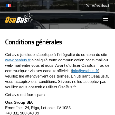
Conditions générales
Skip
info@osabus.fr
to
content
Conditions générales
Show dropdown
LOCATION DE BUS
Show dropdown
Cet avis juridique s’applique à l’intégralité du contenu du site
DESTINATIONS
www.osabus.fr
ainsi qu’à toute communication par e-mail ou
web-mail entre vous et nous. Avant d’utiliser OsaBus.fr ou de
communiquer via ses canaux officiels (
info@osabus.fr
),
OUR VÉHICULES
veuillez lire attentivement ces termes. En utilisant OsaBus.fr,
vous acceptez ces conditions. Si vous ne les acceptez pas,
veuillez vous abstenir d’utiliser OsaBus.fr.
CONTACTEZ-NOUS
CONTACTEZ-NOUS
Cet avis est fourni par :
Osa Group SIA
Ernestīnes 24, Riga, Lettonie, LV-1083.
+49 331 900 849 99